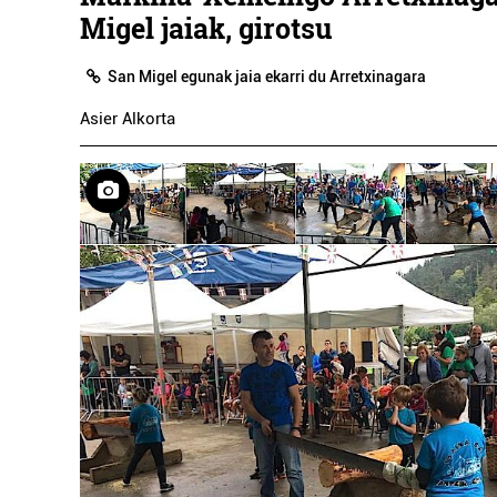
Migel jaiak, girotsu
San Migel egunak jaia ekarri du Arretxinagara
Asier Alkorta