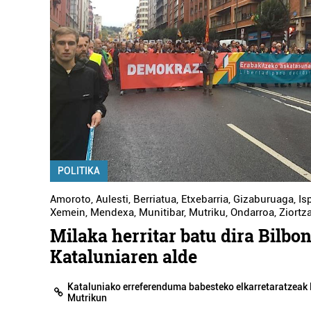
POLITIKA
Amoroto
,
Aulesti
,
Berriatua
,
Etxebarria
,
Gizaburuaga
,
Is
Xemein
,
Mendexa
,
Munitibar
,
Mutriku
,
Ondarroa
,
Ziortz
Milaka herritar batu dira Bilbon
Kataluniaren alde
Kataluniako erreferenduma babesteko elkarretaratzeak 
Mutrikun