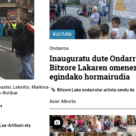
KULTURA
Ondarroa
Inauguratu dute Ondar
Bitxore Lakaren omene
egindako hormairudia
paster
,
Lekeitio
,
Markina-
Bitxore Laka ondarrutar artista zendu da
a-Bolibar
,
Asier Alkorta
Lea-Artibain eta