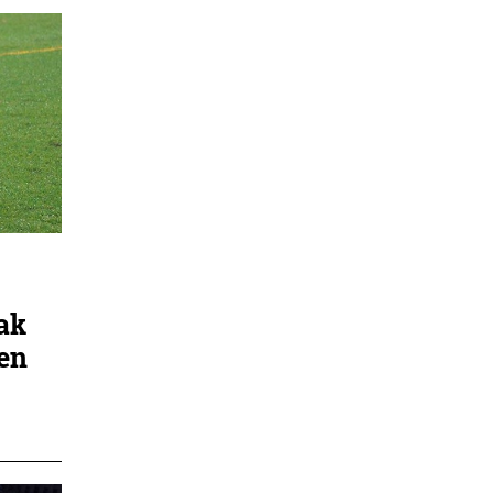
ak
ren