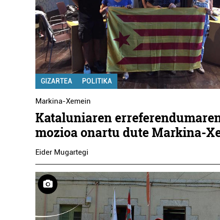
GIZARTEA
POLITIKA
Markina-Xemein
Kataluniaren erreferendumaren
mozioa onartu dute Markina-X
Eider Mugartegi