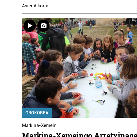
Asier Alkorta
OROKORRA
Markina-Xemein
Markina-Xemeingo Arretxinag