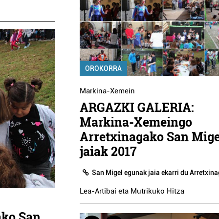
OROKORRA
Markina-Xemein
ARGAZKI GALERIA:
Markina-Xemeingo
Arretxinagako San Mige
jaiak 2017
San Migel egunak jaia ekarri du Arretxin
Lea-Artibai eta Mutrikuko Hitza
ako San