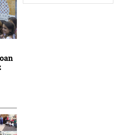
roan
z