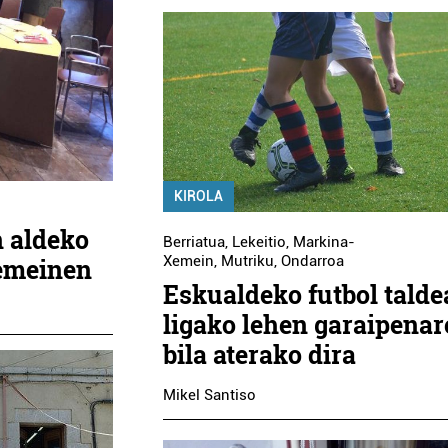
KIROLA
 aldeko
Berriatua
,
Lekeitio
,
Markina-
Xemein
,
Mutriku
,
Ondarroa
emeinen
Eskualdeko futbol talde
ligako lehen garaipena
bila aterako dira
Mikel Santiso