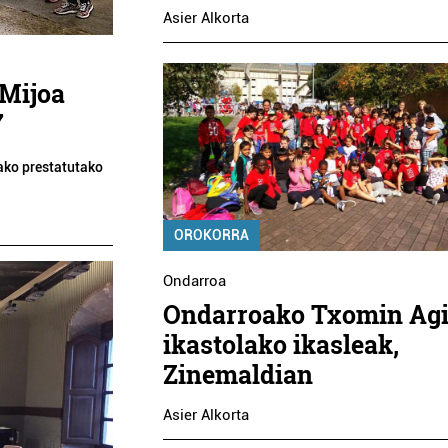
Asier Alkorta
Mijoa
7
ako prestatutako
OROKORRA
Ondarroa
Ondarroako Txomin Agi
ikastolako ikasleak,
Zinemaldian
Asier Alkorta