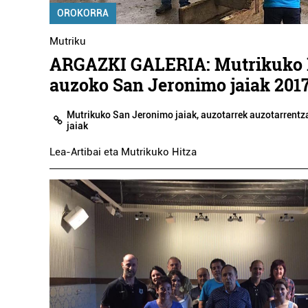
OROKORRA
Mutriku
ARGAZKI GALERIA: Mutrikuko 
auzoko San Jeronimo jaiak 201
Mutrikuko San Jeronimo jaiak, auzotarrek auzotarrentz
jaiak
Lea-Artibai eta Mutrikuko Hitza