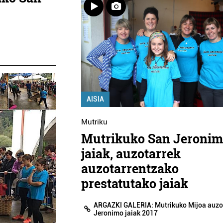
AISIA
Mutriku
Mutrikuko San Jeroni
jaiak, auzotarrek
auzotarrentzako
prestatutako jaiak
ARGAZKI GALERIA: Mutrikuko Mijoa auz
Jeronimo jaiak 2017