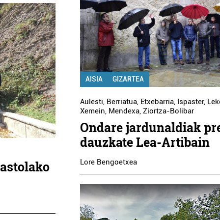
AISIA
GIZARTEA
Aulesti
,
Berriatua
,
Etxebarria
,
Ispaster
,
Lek
Xemein
,
Mendexa
,
Ziortza-Bolibar
Ondare jardunaldiak pr
dauzkate Lea-Artibain
Lore Bengoetxea
kastolako