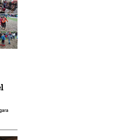
l
agara