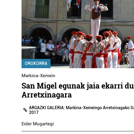
OROKORRA
Markina-Xemein
San Migel egunak jaia ekarri du
Arretxinagara
ARGAZKI GALERIA: Markina-Xemeingo Arretxinagako Sa
2017
Eider Mugartegi