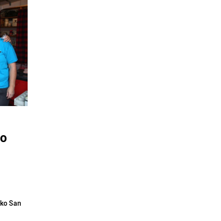
mo
oko San