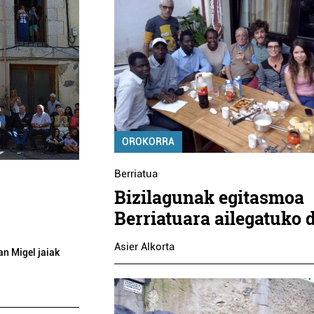
OROKORRA
Berriatua
Bizilagunak egitasmoa
Berriatuara ailegatuko 
Asier Alkorta
n Migel jaiak