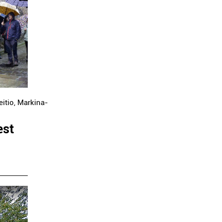
eitio
,
Markina-
est