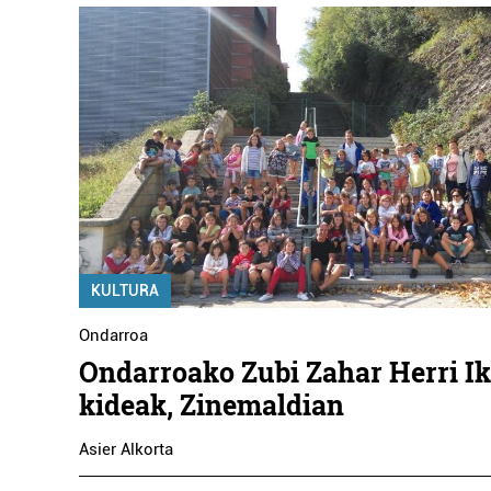
KULTURA
Ondarroa
Ondarroako Zubi Zahar Herri I
kideak, Zinemaldian
Asier Alkorta