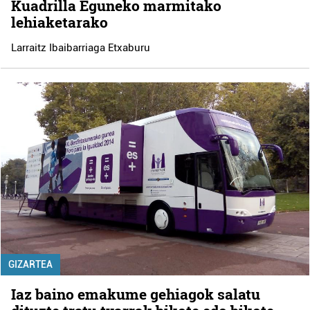
Kuadrilla Eguneko marmitako
lehiaketarako
Larraitz Ibaibarriaga Etxaburu
GIZARTEA
Iaz baino emakume gehiagok salatu