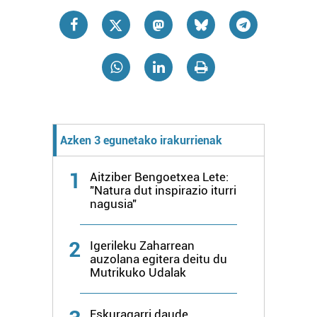
Azken 3 egunetako irakurrienak
1
Aitziber Bengoetxea Lete:
"Natura dut inspirazio iturri
nagusia"
2
Igerileku Zaharrean
auzolana egitera deitu du
Mutrikuko Udalak
Eskuragarri daude