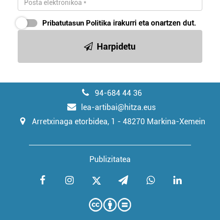
Pribatutasun Politika
irakurri eta onartzen dut.
Harpidetu
94-684 44 36
lea-artibai@hitza.eus
Arretxinaga etorbidea, 1 - 48270 Markina-Xemein
Publizitatea