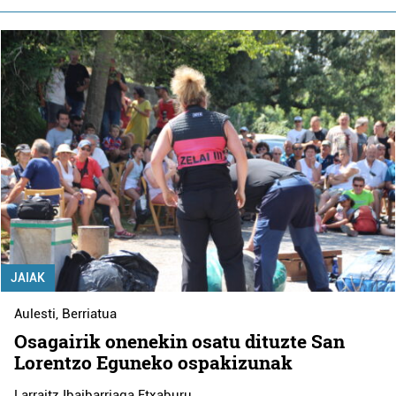
JAIAK
Aulesti
,
Berriatua
Osagairik onenekin osatu dituzte San
Lorentzo Eguneko ospakizunak
Larraitz Ibaibarriaga Etxaburu