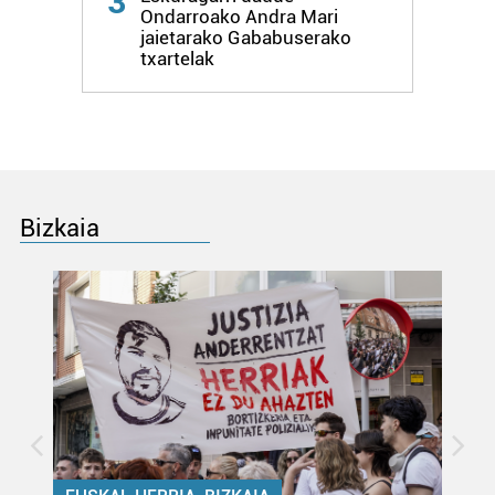
3
Ondarroako Andra Mari
jaietarako Gababuserako
txartelak
Bizkaia