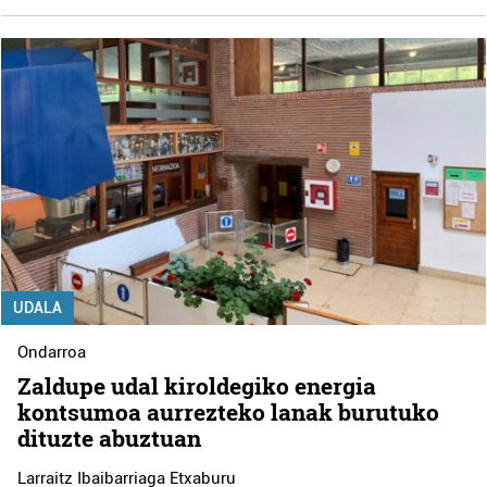
UDALA
Ondarroa
Zaldupe udal kiroldegiko energia
kontsumoa aurrezteko lanak burutuko
dituzte abuztuan
Larraitz Ibaibarriaga Etxaburu