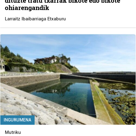
dituzte tratu txarrak bikote edo bikote
ohiarengandik
Larraitz Ibaibarriaga Etxaburu
INGURUMENA
Mutriku