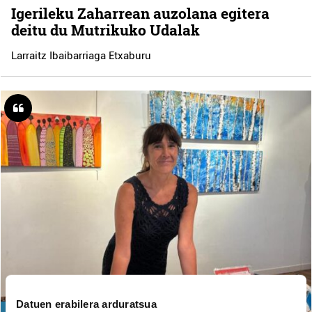
Igerileku Zaharrean auzolana egitera
deitu du Mutrikuko Udalak
Larraitz Ibaibarriaga Etxaburu
Datuen erabilera arduratsua
KULTURA