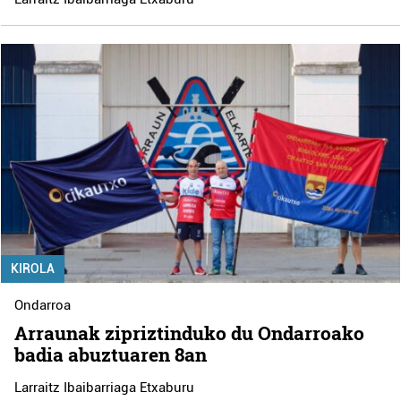
KIROLA
Ondarroa
Arraunak zipriztinduko du Ondarroako
badia abuztuaren 8an
Larraitz Ibaibarriaga Etxaburu